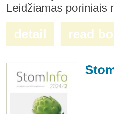
Leidžiamas poriniais
detail
read b
Stom