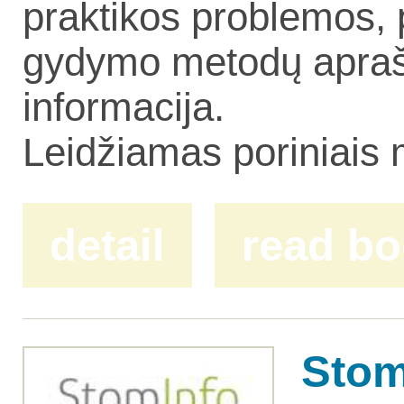
praktikos problemos, 
gydymo metodų aprašy
informacija.
Leidžiamas poriniais
detail
read b
Stom