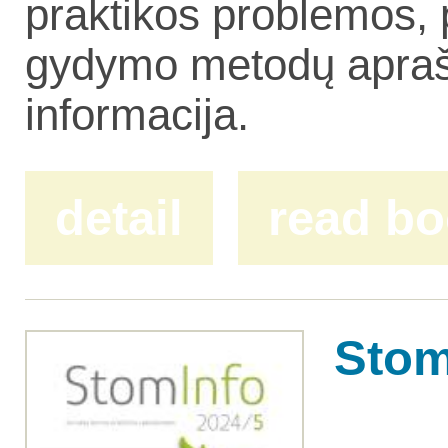
praktikos problemos, 
gydymo metodų aprašy
informacija.
detail
read b
Stom