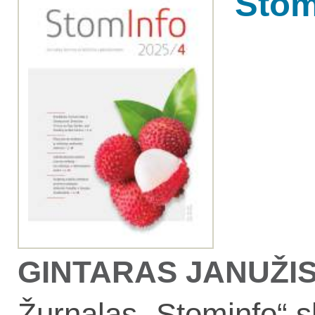
Stom
GINTARAS JANUŽIS, 
Žurnalas „Stominfo“ s