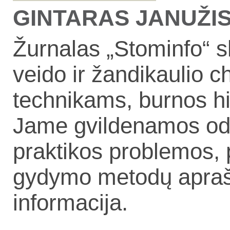
GINTARAS JANUŽIS, 
Žurnalas „Stominfo“ s
veido ir žandikaulio 
technikams, burnos h
Jame gvildenamos odon
praktikos problemos, 
gydymo metodų aprašy
informacija.