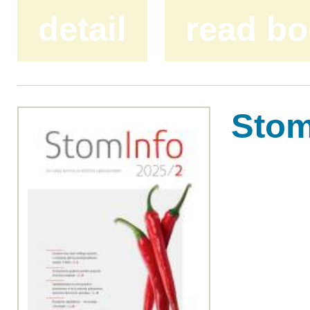
detail
read b
Stom