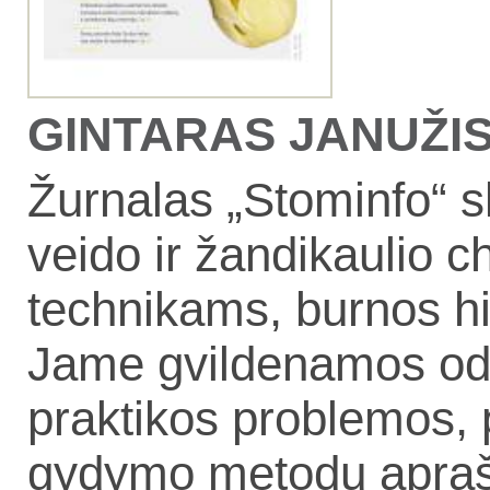
GINTARAS JANUŽIS, 
Žurnalas „Stominfo“ s
veido ir žandikaulio 
technikams, burnos h
Jame gvildenamos odon
praktikos problemos, 
gydymo metodų aprašy