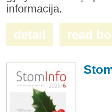
informacija.
detail
read b
Stom