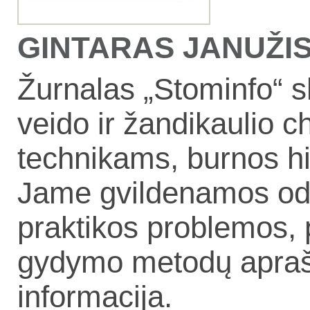
GINTARAS JANUŽIS, 
Žurnalas „Stominfo“ s
veido ir žandikaulio 
technikams, burnos h
Jame gvildenamos odon
praktikos problemos, 
gydymo metodų aprašy
informacija.