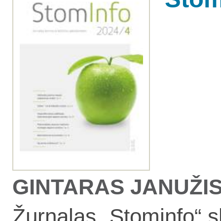
GINTARAS JANUŽIS, 
Žurnalas „Stominfo“ s