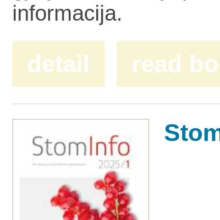
informacija.
detail
read b
Stom