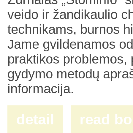
veido ir žandikaulio 
technikams, burnos h
Jame gvildenamos odon
praktikos problemos, 
gydymo metodų aprašy
informacija.
detail
read b