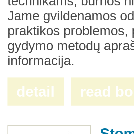
technikams, burnos h
Jame gvildenamos odon
praktikos problemos, 
gydymo metodų aprašy
informacija.
detail
read b
Stom