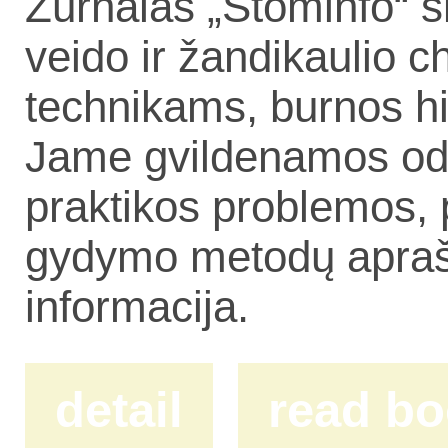
Žurnalas „Stominfo“ s
veido ir žandikaulio 
technikams, burnos h
Jame gvildenamos odon
praktikos problemos, 
gydymo metodų aprašy
informacija.
detail
read b