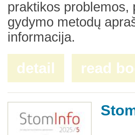
praktikos problemos, 
gydymo metodų aprašy
informacija.
detail
read b
Stom