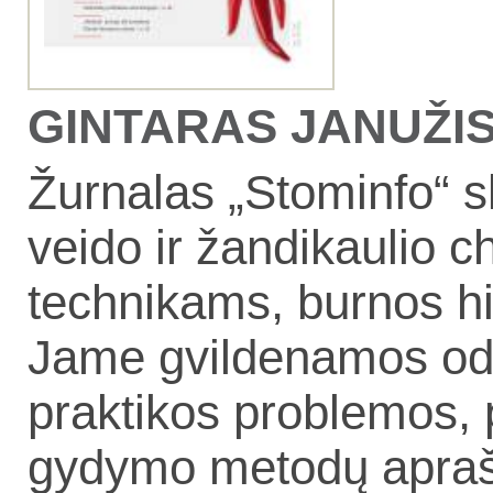
GINTARAS JANUŽIS, 
Žurnalas „Stominfo“ s
veido ir žandikaulio 
technikams, burnos h
Jame gvildenamos odon
praktikos problemos, 
gydymo metodų aprašy