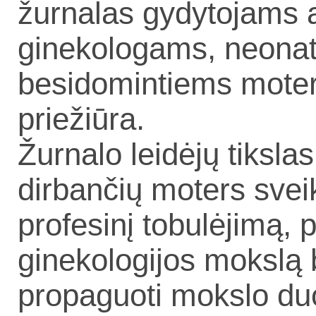
žurnalas gydytojams 
ginekologams, neonat
besidomintiems moters
priežiūra.
Žurnalo leidėjų tikslas
dirbančių moters svei
profesinį tobulėjimą, p
ginekologijos mokslą 
propaguoti mokslo du