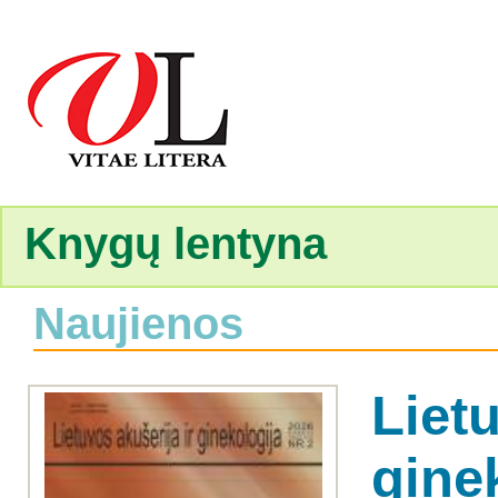
Knygų lentyna
Naujienos
Lietu
ginek