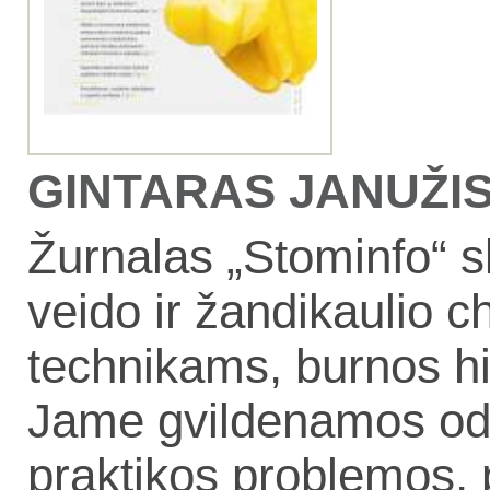
GINTARAS JANUŽIS, 
Žurnalas „Stominfo“ s
veido ir žandikaulio 
technikams, burnos h
Jame gvildenamos odon
praktikos problemos, 