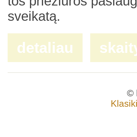
tos prie­žiū­ros pa­slau­g
svei­ka­tą.
detaliau
skait
© 
Klasik