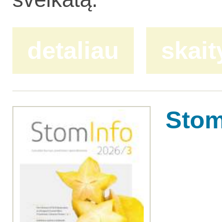
detaliau
skait
Stom