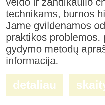
veido ir žandikaulio 
technikams, burnos h
Jame gvildenamos odon
praktikos problemos, 
gydymo metodų aprašy
informacija.
detaliau
skait