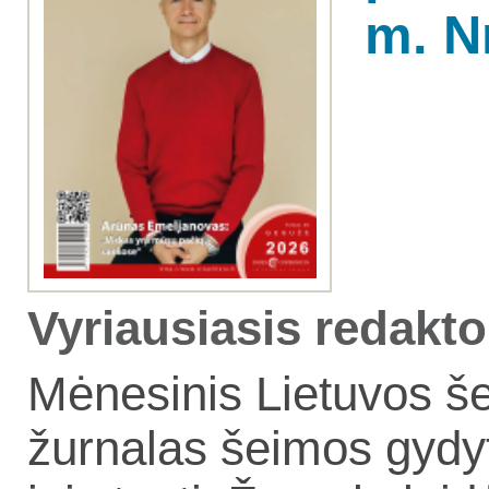
m. Nr
Vyriausiasis redakto
Mė­ne­si­nis Lie­tu­vos še
žur­na­las šei­mos gy­dy