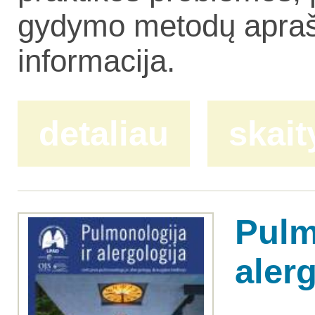
gydymo metodų aprašy
informacija.
detaliau
skait
Pulm
alerg