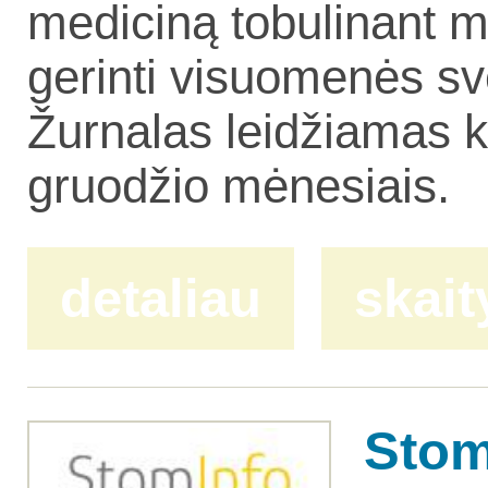
mediciną tobulinant m
gerinti visuomenės sv
Žurnalas leidžiamas ko
gruodžio mėnesiais.
detaliau
skait
Stom