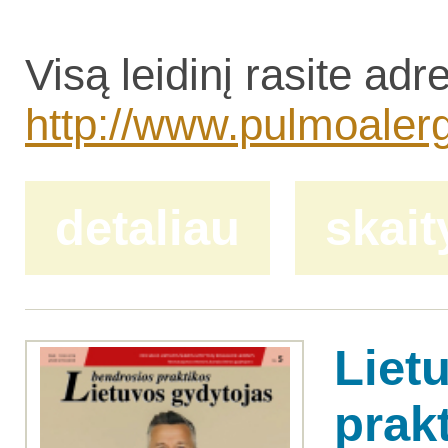
Visą leidinį rasite adr
http://www.pulmoalerg.l
detaliau
skait
Liet
prak