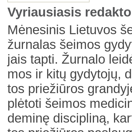
Vyriausiasis redakto
Mė­ne­si­nis Lie­tu­vos še
žur­na­las šei­mos gy­dy
jais tap­ti. Žur­na­lo lei­d
mos ir ki­tų gy­dy­to­jų, 
tos prie­žiū­ros gran­dy­je,
plė­to­ti šei­mos me­di­ci
de­mi­nę dis­cip­li­ną, kar