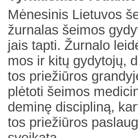
Mė­ne­si­nis Lie­tu­vos še
žur­na­las šei­mos gy­dy
jais tap­ti. Žur­na­lo lei­d
mos ir ki­tų gy­dy­to­jų, 
tos prie­žiū­ros gran­dy­je,
plė­to­ti šei­mos me­di­ci
de­mi­nę dis­cip­li­ną, kar
tos prie­žiū­ros pa­slau­g
svei­ka­tą.