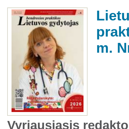
Liet
prak
m. Nr
Vyriausiasis redakto