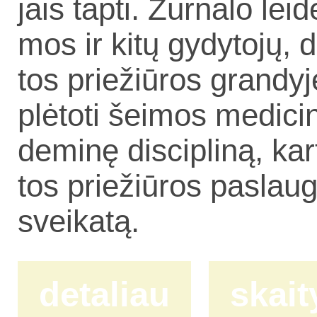
jais tap­ti. Žur­na­lo lei­d
mos ir ki­tų gy­dy­to­jų, 
tos prie­žiū­ros gran­dy­je,
plė­to­ti šei­mos me­di­ci
de­mi­nę dis­cip­li­ną, kar
tos prie­žiū­ros pa­slau­g
svei­ka­tą.
detaliau
skait