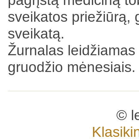
pagrįstą mediciną to
sveikatos priežiūrą,
sveikatą.
Žurnalas leidžiamas k
gruodžio mėnesiais
© l
Klasiki