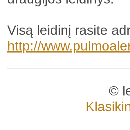
Visą leidinį rasite ad
http://www.pulmoalerg.
© l
Klasiki