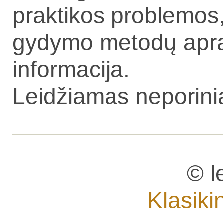
praktikos problemos,
gydymo metodų apraš
informacija.
Leidžiamas neporini
© l
Klasiki