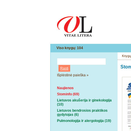
Viso knygų: 104
Knygų
Stom
Išplėstinė paieška »
Naujienos
Stominfo (69)
Lietuvos akušerija ir ginekologija
(10)
Lietuvos bendrosios praktikos
gydytojas (6)
Pulmonologija ir alergologija (19)