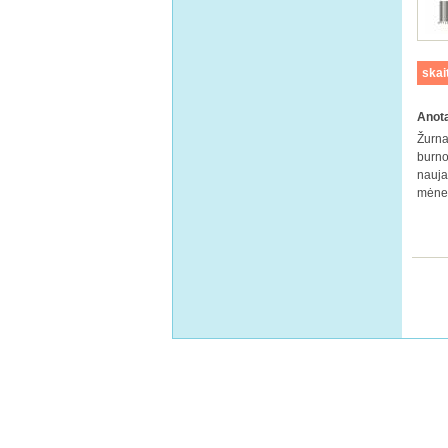
skai
Anota
Žurna
burno
nauja
mėnes