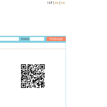
LT
EN
UA
kodas