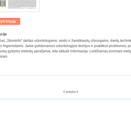
tyti knygą
cija
las „Stominfo“ skirtas odontologams, veido ir žandikaulių chirurgams, dantų techn
s higienistams. Jame gvildenamos odontologijos teorijos ir praktikos problemos, p
usių gydymo metodų aprašymai, kita aktuali informacija. Leidžiamas poriniais met
iais.
© leidyba.lt