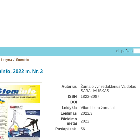
el. paštas
 lentyna
/
Stominfo
info, 2022 m. Nr. 3
Autorius
Žurnalo vyr. redaktorius Vaidotas
SABALIAUSKAS
ISSN
1822-3087
DOI
Leidykla
Vitae Litera žurnalai
Leidimas
2022/3
Išleidimo
2022
metai
Puslapių sk.
56