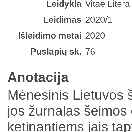
Leidykla
Vitae Litera
Leidimas
2020/1
Išleidimo metai
2020
Puslapių sk.
76
Anotacija
Mė­ne­si­nis Lie­tu­vos 
jos žur­na­las šei­mos 
ketinantiems jais tap­ti