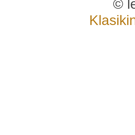
© l
Klasiki