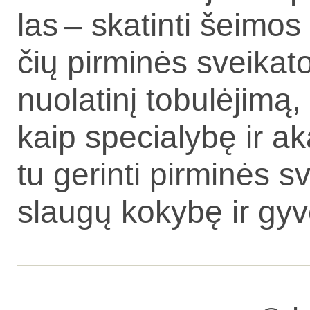
las – ska­tin­ti šei­mos i
čių pir­mi­nės svei­ka­t
nuo­la­ti­nį to­bu­lė­ji­mą
kaip spe­cia­ly­bę ir aka
tu ge­rin­ti pir­mi­nės s
slau­gų ko­ky­bę ir gy­v