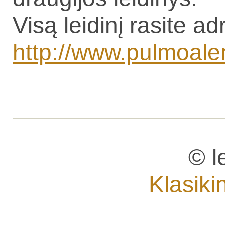
Visą leidinį rasite ad
http://www.pulmoalerg.
© l
Klasiki