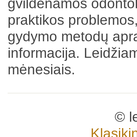
gvildenamos odontolo
praktikos problemos,
gydymo metodų apraš
informacija. Leidžia
mėnesiais.
© l
Klasiki