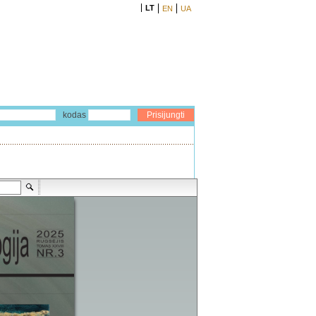
LT
EN
UA
kodas