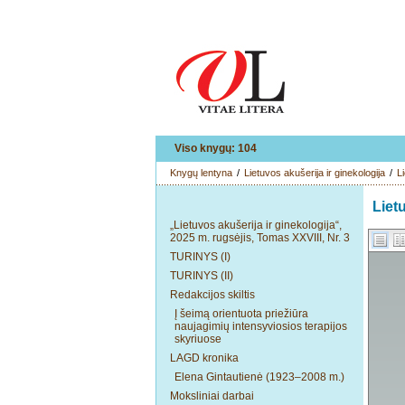
Viso knygų: 104
Knygų lentyna
/
Lietuvos akušerija ir ginekologija
/
L
Liet
„Lietuvos akušerija ir ginekologija“,
2025 m. rugsėjis, Tomas XXVIII, Nr. 3
TURINYS (I)
TURINYS (II)
Redakcijos skiltis
Į šeimą orientuota priežiūra
naujagimių intensyviosios terapijos
skyriuose
LAGD kronika
Elena Gintautienė (1923–2008 m.)
Moksliniai darbai