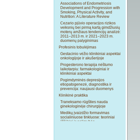
Associations of Endometriosis
Development and Progression with
Smoking, Physical Activity, and
Nutrition: A Literature Review
Cezario pjūvio operacijos rizikos
veiksnių bei pirmą kartą gimdžiusių
moterų amžiaus tendencijų analizė:
2011–2013 m. ir 2021–2023 m.
duomenų palyginimas
Profesinis tobulėjimas
Gestacinio vėžio klinikiniai aspektai
onkologijoje ir akušerijoje
Progesterono terapija nėštumo
laikotarpiu: farmakologiniai ir
klinikiniai aspektai
Pogimdyminės depresijos
etiopatogenezė, diagnostika ir
prevencija: naujausi duomenys
Klinikinė praktika
Traneksamo rūgšties nauda
ginekologinėje chirurgijoje
Medikų įvaizdžio formavimas
socialiniuose tinkluose: teoriniai
iššūkiai ir galimybės
Cezario pjūvio operacijos įtaka
naujagimio žarnyno mikrobiotai
Makšties mikrobiomo tyrimų metodai