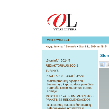
Viso knygų: 104
Knygų lentyna
/
Stominfo
/
Stominfo, 2024 m. Nr. 5
Stom
„Stominfo“, 2024/5
REDAKTORIAUS ŽODIS
TURINYS
PROFESINIS TOBULĖJIMAS
Maisto produktų sąsajos su
tiesinamųjų kapų spalvos pokyčiais
ir apnašo kiekio kaupimusi burnos
ertmėje
MOKSLU IR PATIRTIMI PAGRĮSTOS
PRAKTINĖS REKOMENDACIJOS
Bisfosfonatų sukeltos žandikaulių
osteonekrozės profilaktika ir