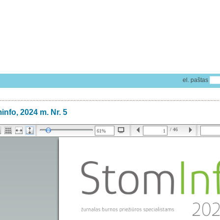
el. paštas
info, 2024 m. Nr. 5
/ 46