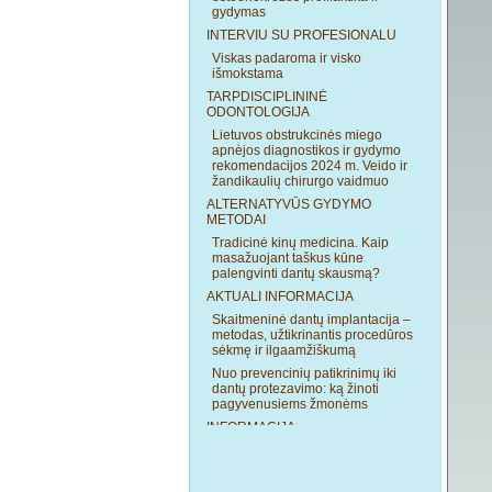
gydymas
INTERVIU SU PROFESIONALU
Viskas padaroma ir visko
išmokstama
TARPDISCIPLININĖ
ODONTOLOGIJA
Lietuvos obstrukcinės miego
apnėjos diagnostikos ir gydymo
rekomendacijos 2024 m. Veido ir
žandikaulių chirurgo vaidmuo
ALTERNATYVŪS GYDYMO
METODAI
Tradicinė kinų medicina. Kaip
masažuojant taškus kūne
palengvinti dantų skausmą?
AKTUALI INFORMACIJA
Skaitmeninė dantų implantacija –
metodas, užtikrinantis procedūros
sėkmę ir ilgaamžiškumą
Nuo prevencinių patikrinimų iki
dantų protezavimo: ką žinoti
pagyvenusiems žmonėms
INFORMACIJA
Nauja spaudo numerių išdavimo
tvarka odontologams
INFORMACIJA AUTORIAMS