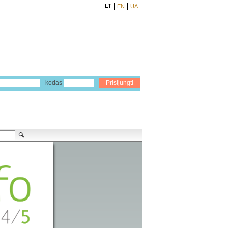
LT
EN
UA
kodas