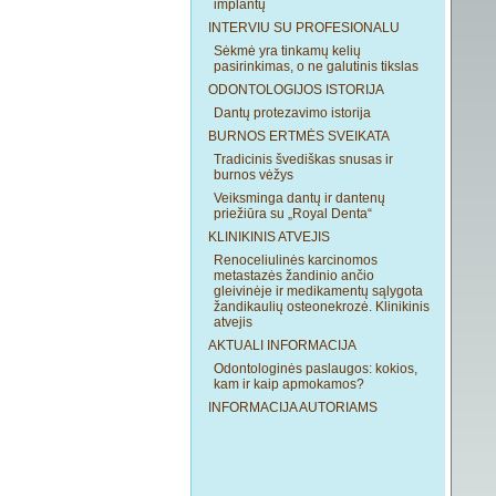
implantų
INTERVIU SU PROFESIONALU
Sėkmė yra tinkamų kelių
pasirinkimas, o ne galutinis tikslas
ODONTOLOGIJOS ISTORIJA
Dantų protezavimo istorija
BURNOS ERTMĖS SVEIKATA
Tradicinis švediškas snusas ir
burnos vėžys
Veiksminga dantų ir dantenų
priežiūra su „Royal Denta“
KLINIKINIS ATVEJIS
Renoceliulinės karcinomos
metastazės žandinio ančio
gleivinėje ir medikamentų sąlygota
žandikaulių osteonekrozė. Klinikinis
atvejis
AKTUALI INFORMACIJA
Odontologinės paslaugos: kokios,
kam ir kaip apmokamos?
INFORMACIJA AUTORIAMS