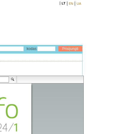
LT
EN
UA
kodas