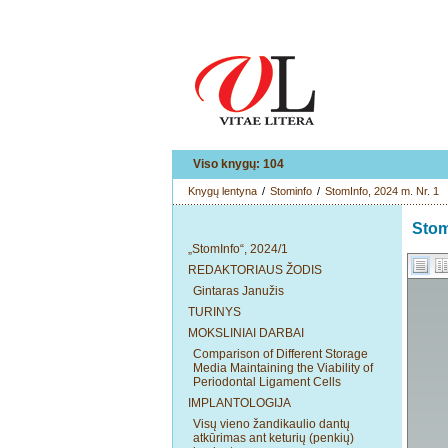
Viso knygų: 104
Knygų lentyna
/
Stominfo
/
StomInfo, 2024 m. Nr. 1
Stom
„StomInfo“, 2024/1
REDAKTORIAUS ŽODIS
Gintaras Janužis
TURINYS
MOKSLINIAI DARBAI
Comparison of Different Storage
Media Maintaining the Viability of
Periodontal Ligament Cells
IMPLANTOLOGIJA
Visų vieno žandikaulio dantų
atkūrimas ant keturių (penkių)