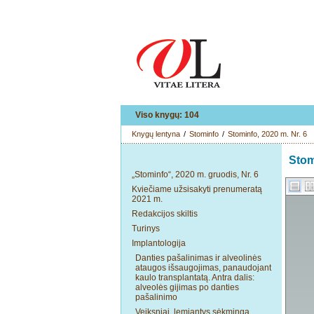
Viso knygų: 104
Knygų lentyna
/
Stominfo
/
Stominfo, 2020 m. Nr. 6
Stom
„Stominfo“, 2020 m. gruodis, Nr. 6
Kviečiame užsisakyti prenumeratą
2021 m.
Redakcijos skiltis
Turinys
Implantologija
Danties pašalinimas ir alveolinės
ataugos išsaugojimas, panaudojant
kaulo transplantatą. Antra dalis:
alveolės gijimas po danties
pašalinimo
Veiksniai, lemiantys sėkmingą