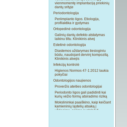
vienmomentę implantaciją priekinių
dantų srityje
Periodontologija
Periimplanto ligos. Etiologija,
profilaktika ir gydymas
Ortopedinė odontologija
Galinių dantų defekto atstatymas
laikinu tiltu. Klinikinis atvej
Estetinė odontologija
Diastemos uždarymas tiesioginiu
būdu, naudojant dervinį kompozitą.
Klinikinis atvejis
Infekcijų kontrolė
Higienos Normos 47-1:2012 laukia
pokyčiai
Odontologijos naujienos
Proveržis ateities odontologijai
Periodonto ligos gali padidinti kai
kurių vėžio formų atsiradimo riziką
Mokslininkai paaiškino, kaip keičiant
kamieninių ląstelių atsaką į
uždegimą, galima sustabdyti
periodonto ligas
Dantų ėduonies sustabdymas,
nenaikinant bakterijų, jam dar