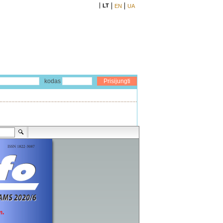
LT
EN
UA
kodas