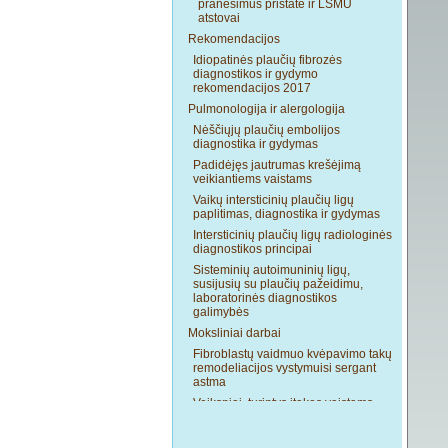
pranešimus pristatė ir LSMU
atstovai
Rekomendacijos
Idiopatinės plaučių fibrozės
diagnostikos ir gydymo
rekomendacijos 2017
Pulmonologija ir alergologija
Nėščiųjų plaučių embolijos
diagnostika ir gydymas
Padidėjęs jautrumas krešėjimą
veikiantiems vaistams
Vaikų intersticinių plaučių ligų
paplitimas, diagnostika ir gydymas
Intersticinių plaučių ligų radiologinės
diagnostikos principai
Sisteminių autoimuninių ligų,
susijusių su plaučių pažeidimu,
laboratorinės diagnostikos
galimybės
Moksliniai darbai
Fibroblastų vaidmuo kvėpavimo takų
remodeliacijos vystymuisi sergant
astma
Veiksniai, turintys įtakos vaistams
atsparios tuberkuliozės gydymo
baigtims