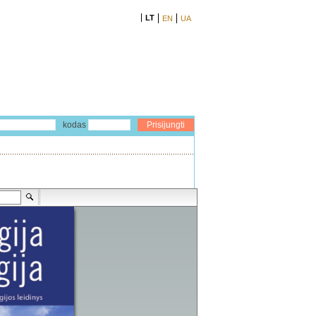
LT
EN
UA
kodas