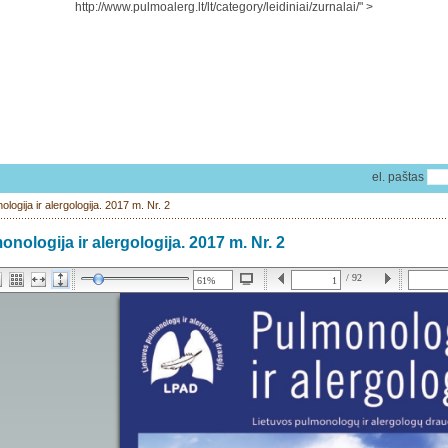
http://www.pulmoalerg.lt/lt/category/leidiniai/zurnalai/" >
el. paštas
logija ir alergologija. 2017 m. Nr. 2
onologija ir alergologija. 2017 m. Nr. 2
/ 92