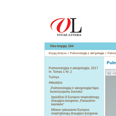
Viso knygų: 104
Knygų lentyna
/
Pulmonologija ir alergologija
/
Pulmono
Pulm
Pulmonologija ir alergologija. 2017
m. Tomas 1 Nr. 2
Turinys
Aktualijos
„Pulmonologija ir alergologija“tapo
recenzuojamu žurnalu!
Įspūdžiai iš Europos respiratologų
draugijos kongreso „Pasaulinio
kaimelio“
Milane vykusiame Europos
respiratologų draugijos kongrese