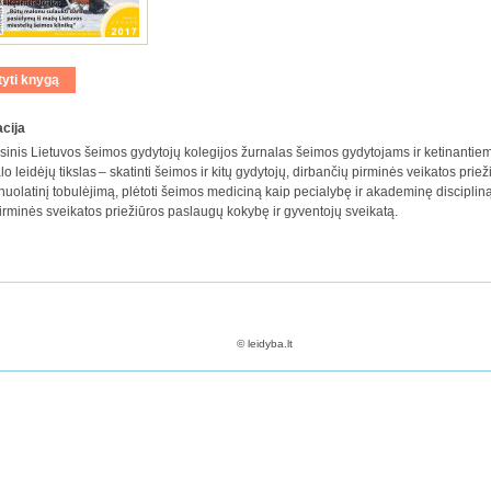
tyti knygą
cija
si­nis Lie­tu­vos šeimos gy­dy­to­jų ko­le­gi­jos žur­na­las šei­mos gy­dy­to­jams ir ketinantiems
lo lei­dėjų tiks­las – ska­tin­ti šei­mos ir ki­tų gy­dy­to­jų, dir­ban­čių pir­mi­nės vei­ka­tos prie
nuo­la­ti­nį to­bu­lė­ji­mą, plė­to­ti šei­mos me­di­ci­ną kaip pe­cia­ly­bę ir aka­de­mi­nę dis­cip­li­
pir­mi­nės svei­ka­tos prie­žiū­ros pa­slau­gų ko­ky­bę ir gy­ven­to­jų svei­ka­tą.
© leidyba.lt