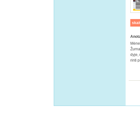
skai
Anota
Mė­ne­
Žur­na­
dy­je, 
rin­ti 