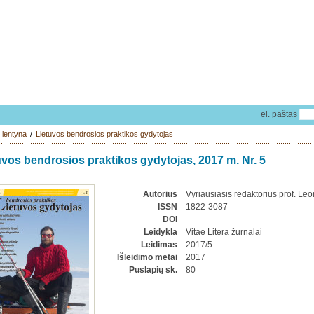
el. paštas
 lentyna
/
Lietuvos bendrosios praktikos gydytojas
uvos bendrosios praktikos gydytojas, 2017 m. Nr. 5
Autorius
Vyriausiasis redaktorius prof. Le
ISSN
1822-3087
DOI
Leidykla
Vitae Litera žurnalai
Leidimas
2017/5
Išleidimo metai
2017
Puslapių sk.
80