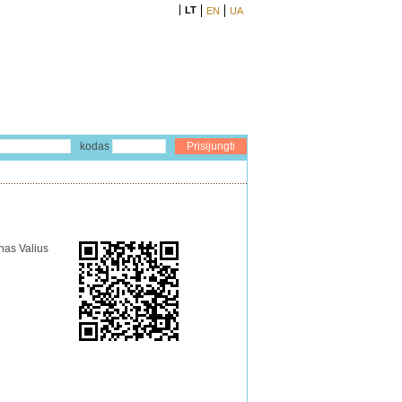
LT
EN
UA
kodas
onas Valius