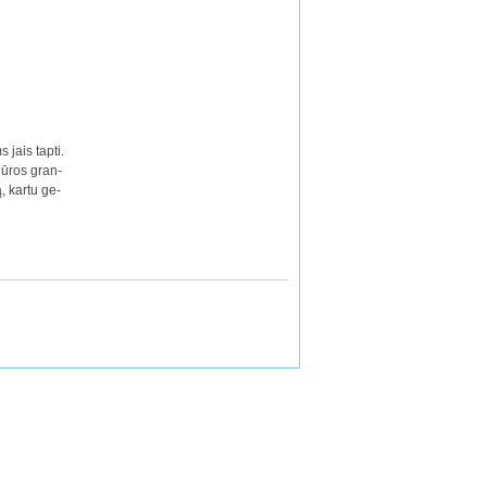
 jais tap­ti.
­žiū­ros gran­
ną, kar­tu ge­